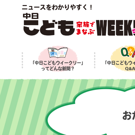
ニュースをわかりやすく！
「中日こどもウイークリー」
「中日こどもウ
ってどんな新聞？
Q&
お