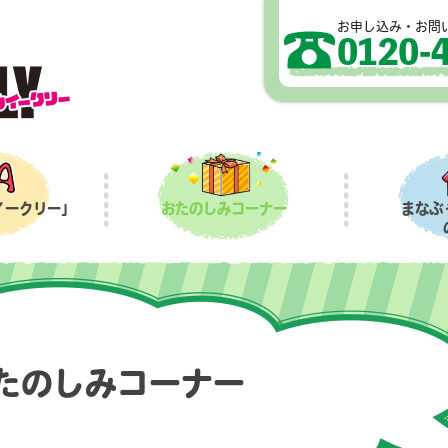
お申し込み・お問
0120-
イークリー」
おたのしみコーナー
まなぶ
A
たのしみコーナー