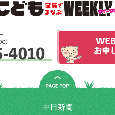
ー
WE
00）
5-4010
お申
中日新聞