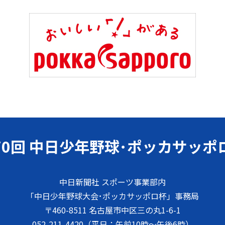
合わせ
を掲載しました。
トリーは締め切りました
トリー
を開始いたしました。
ーは2026年5月11日(月)午前10
70回
中日少年野球･ポッカサッポ
中日新聞社 スポーツ事業部内
「中日少年野球大会･ポッカサッポロ杯」事務局
〒460-8511 名古屋市中区三の丸1-6-1
052-211-4420（平日：午前10時～午後6時）